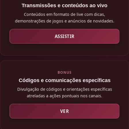
Transmissões e conteúdos ao vivo
Conteúdos em formato de live com dicas,
demonstrações de jogos e anúncios de novidades.
ASSISTIR
BONUS
Códigos e comunicações específicas
Divulgação de códigos e orientações específicas
atreladas a ações pontuais nos canais.
VER