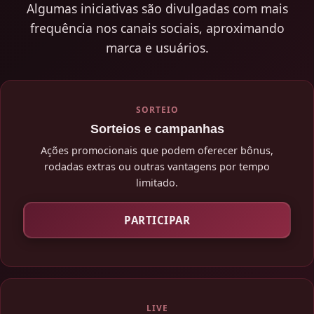
Algumas iniciativas são divulgadas com mais
frequência nos canais sociais, aproximando
marca e usuários.
SORTEIO
Sorteios e campanhas
Ações promocionais que podem oferecer bônus,
rodadas extras ou outras vantagens por tempo
limitado.
PARTICIPAR
LIVE