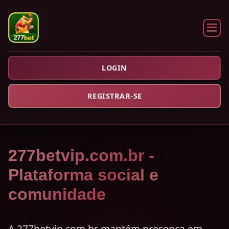
LOGIN
REGISTRAR-SE
277betvip.com.br -
Plataforma social e
comunidade
A 277betvip.com.br mantém presença em