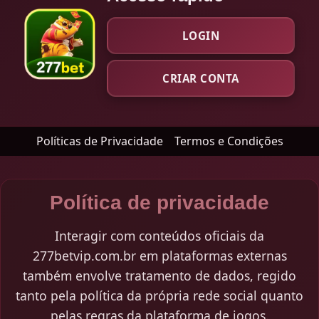
LOGIN
CRIAR CONTA
Políticas de Privacidade
Termos e Condições
Política de privacidade
Interagir com conteúdos oficiais da
277betvip.com.br em plataformas externas
também envolve tratamento de dados, regido
tanto pela política da própria rede social quanto
pelas regras da plataforma de jogos.