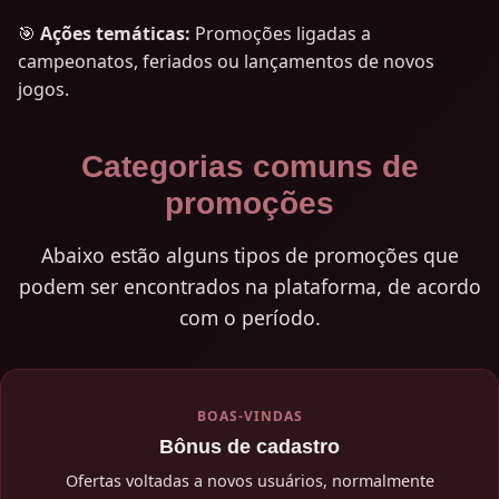
🎯
Ações temáticas:
Promoções ligadas a
campeonatos, feriados ou lançamentos de novos
jogos.
Categorias comuns de
promoções
Abaixo estão alguns tipos de promoções que
podem ser encontrados na plataforma, de acordo
com o período.
BOAS-VINDAS
Bônus de cadastro
Ofertas voltadas a novos usuários, normalmente