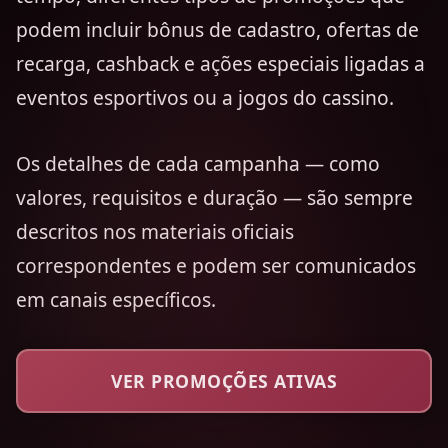
podem incluir bônus de cadastro, ofertas de
recarga, cashback e ações especiais ligadas a
eventos esportivos ou a jogos do cassino.
Os detalhes de cada campanha — como
valores, requisitos e duração — são sempre
descritos nos materiais oficiais
correspondentes e podem ser comunicados
em canais específicos.
VER PROMOÇÕES ATIVAS