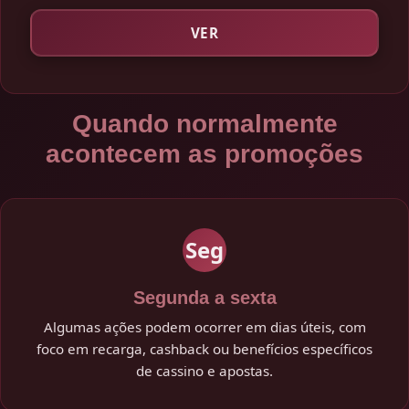
VER
Quando normalmente
acontecem as promoções
Seg
Segunda a sexta
Algumas ações podem ocorrer em dias úteis, com
foco em recarga, cashback ou benefícios específicos
de cassino e apostas.