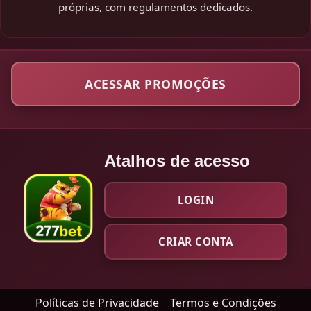
próprias, com regulamentos dedicados.
ACESSAR PROMOÇÕES
Atalhos de acesso
LOGIN
CRIAR CONTA
Políticas de Privacidade
Termos e Condições