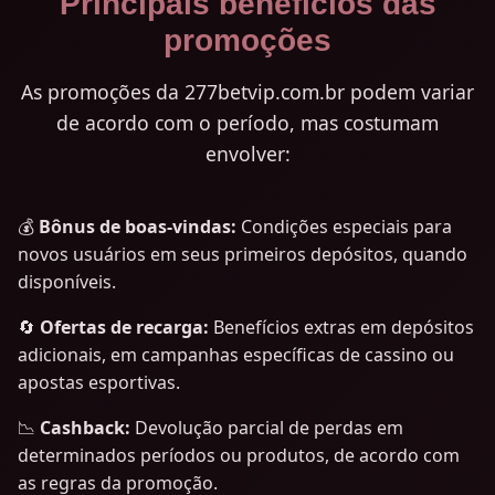
Principais benefícios das
promoções
As promoções da 277betvip.com.br podem variar
de acordo com o período, mas costumam
envolver:
💰
Bônus de boas-vindas:
Condições especiais para
novos usuários em seus primeiros depósitos, quando
disponíveis.
🔄
Ofertas de recarga:
Benefícios extras em depósitos
adicionais, em campanhas específicas de cassino ou
apostas esportivas.
📉
Cashback:
Devolução parcial de perdas em
determinados períodos ou produtos, de acordo com
as regras da promoção.