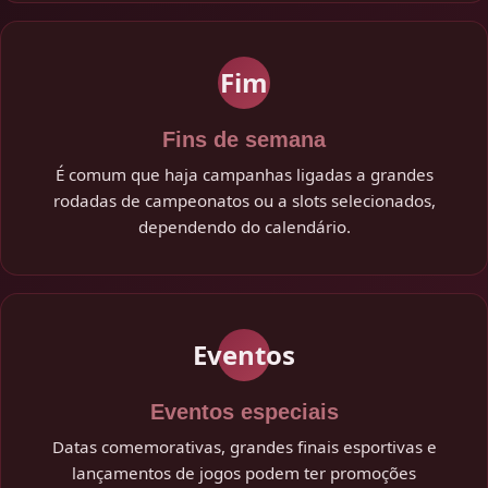
Fim
Fins de semana
É comum que haja campanhas ligadas a grandes
rodadas de campeonatos ou a slots selecionados,
dependendo do calendário.
Eventos
Eventos especiais
Datas comemorativas, grandes finais esportivas e
lançamentos de jogos podem ter promoções